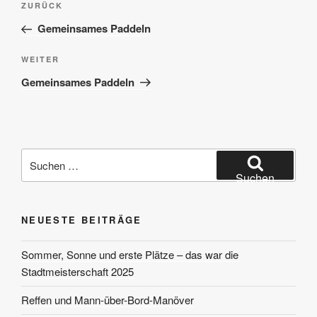
Vorheriger
ZURÜCK
Beitrag
Gemeinsames Paddeln
Nächster
WEITER
Beitrag
Gemeinsames Paddeln
Suchen
nach:
Suchen
NEUESTE BEITRÄGE
Sommer, Sonne und erste Plätze – das war die
Stadtmeisterschaft 2025
Reffen und Mann-über-Bord-Manöver