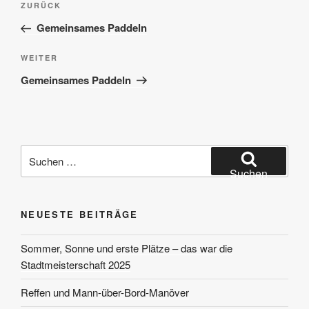
Vorheriger
ZURÜCK
Beitrag
Gemeinsames Paddeln
Nächster
WEITER
Beitrag
Gemeinsames Paddeln
Suchen
nach:
Suchen
NEUESTE BEITRÄGE
Sommer, Sonne und erste Plätze – das war die
Stadtmeisterschaft 2025
Reffen und Mann-über-Bord-Manöver