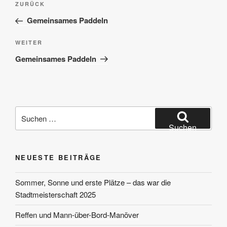
Vorheriger
ZURÜCK
Beitrag
Gemeinsames Paddeln
Nächster
WEITER
Beitrag
Gemeinsames Paddeln
Suchen
nach:
Suchen
NEUESTE BEITRÄGE
Sommer, Sonne und erste Plätze – das war die
Stadtmeisterschaft 2025
Reffen und Mann-über-Bord-Manöver