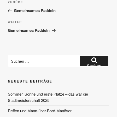
Vorheriger
ZURÜCK
Beitrag
Gemeinsames Paddeln
Nächster
WEITER
Beitrag
Gemeinsames Paddeln
Suchen
nach:
Suchen
NEUESTE BEITRÄGE
Sommer, Sonne und erste Plätze – das war die
Stadtmeisterschaft 2025
Reffen und Mann-über-Bord-Manöver