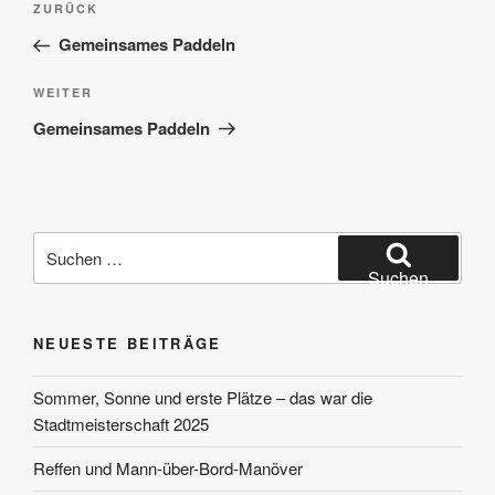
Vorheriger
ZURÜCK
Beitrag
Gemeinsames Paddeln
Nächster
WEITER
Beitrag
Gemeinsames Paddeln
Suchen
nach:
Suchen
NEUESTE BEITRÄGE
Sommer, Sonne und erste Plätze – das war die
Stadtmeisterschaft 2025
Reffen und Mann-über-Bord-Manöver