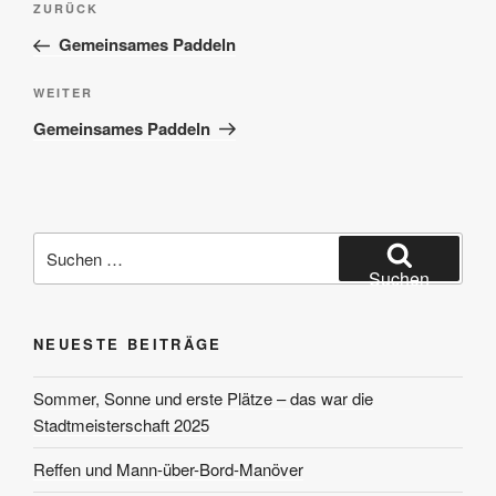
Vorheriger
ZURÜCK
Beitrag
Gemeinsames Paddeln
Nächster
WEITER
Beitrag
Gemeinsames Paddeln
Suchen
nach:
Suchen
NEUESTE BEITRÄGE
Sommer, Sonne und erste Plätze – das war die
Stadtmeisterschaft 2025
Reffen und Mann-über-Bord-Manöver