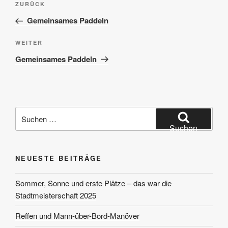
Vorheriger
ZURÜCK
Beitrag
Gemeinsames Paddeln
Nächster
WEITER
Beitrag
Gemeinsames Paddeln
Suchen
nach:
Suchen
NEUESTE BEITRÄGE
Sommer, Sonne und erste Plätze – das war die
Stadtmeisterschaft 2025
Reffen und Mann-über-Bord-Manöver